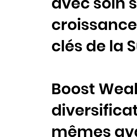
avec soin 
croissanc
clés de la 
Boost Weal
diversifica
mêmes ava