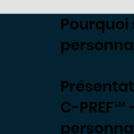
Pourquoi 
personnal
Présentat
C-PREF℠ -
personnal