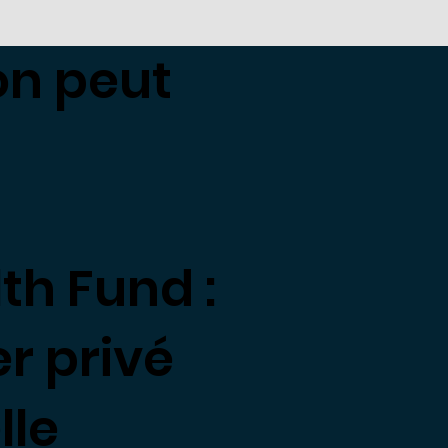
on peut
th Fund :
r privé
lle