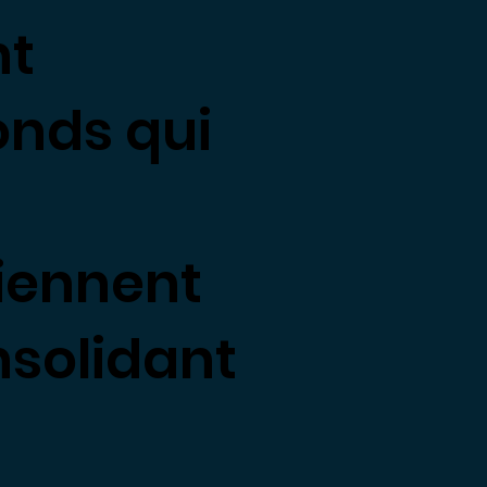
nt
onds qui
iennent
nsolidant