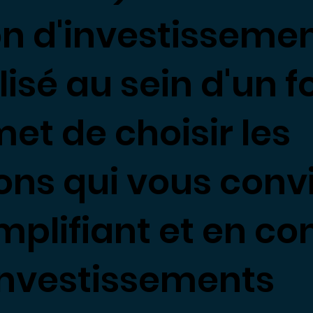
n d'investisseme
isé au sein d'un f
et de choisir les
ons qui vous conv
implifiant et en co
investissements