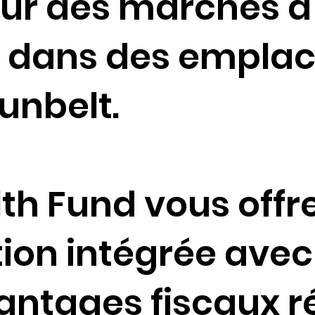
sur des marchés à 
e dans des empla
Sunbelt.
th Fund vous offr
tion intégrée avec
ntages fiscaux r