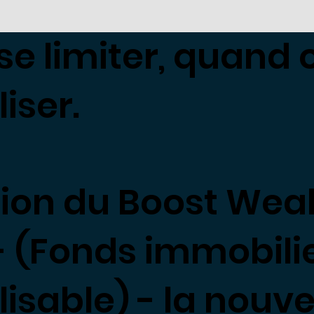
se limiter, quand 
iser.
ion du Boost Weal
 (Fonds immobilie
isable) - la nouve