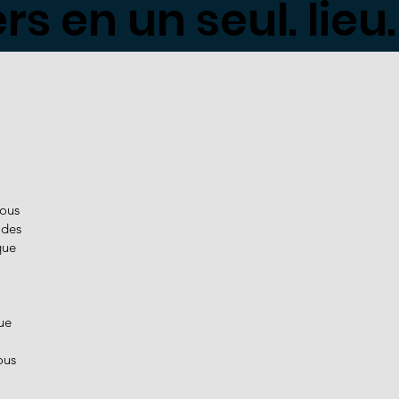
s en un seul. lieu.
ous
 des
que
ue
ous