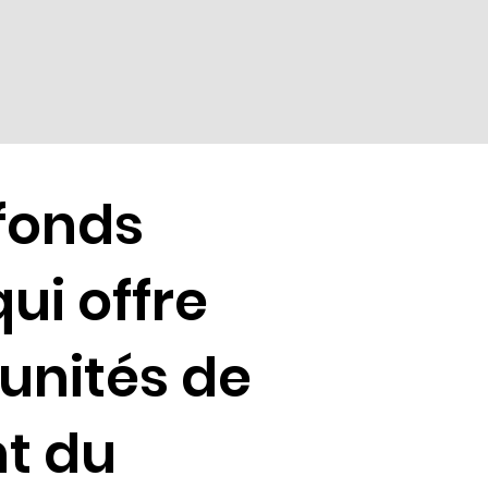
 fonds
ui offre
unités de
nt du