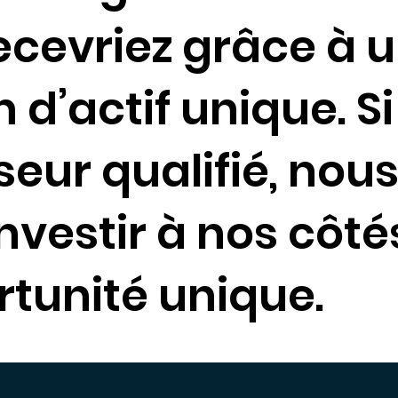
ecevriez grâce à 
 d’actif unique. S
seur qualifié, nou
investir à nos côt
rtunité unique.