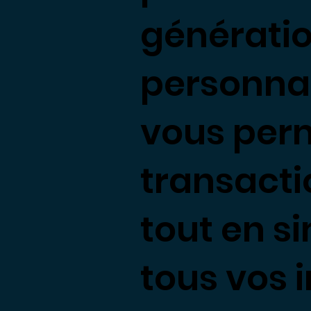
génératio
personnal
vous perm
transacti
tout en s
tous vos 