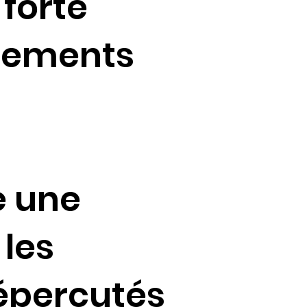
forte
cements
e une
 les
épercutés