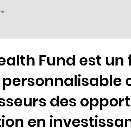
oir
ealth Fund est un
 personnalisable q
isseurs des opport
tion en investissa