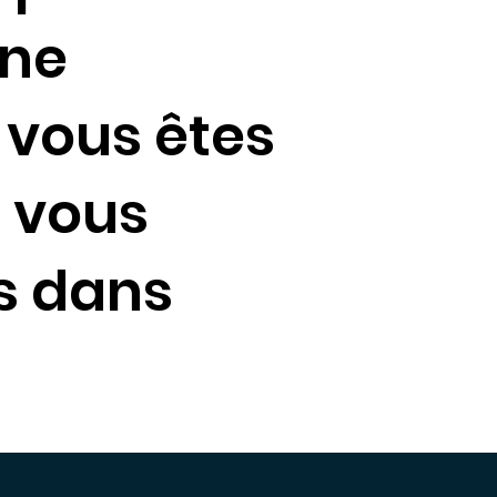
une
i vous êtes
s vous
és dans