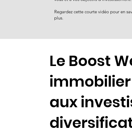
Regardez cette courte vidéo pour en sav
plus.
Le Boost W
immobilier
aux invest
diversifica