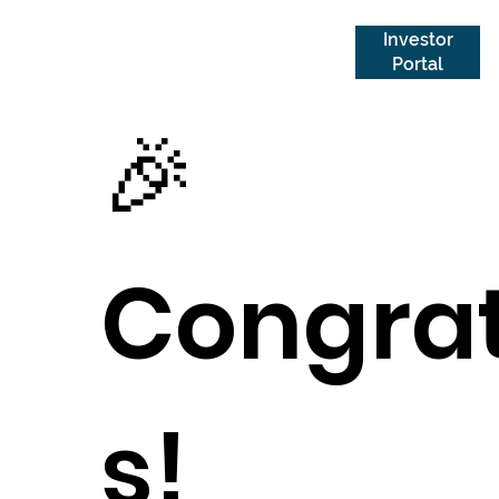
Investor
Portal
🎉
Congrat
s!