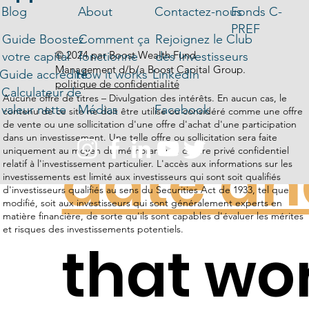
just a f
Blog
About
Contactez-nous
Fonds C-
PREF
Guide Boostez
Comment ça
Rejoignez le Club
© 2024 par Boost Wealth Fund
votre capital
fonctionne
des Investisseurs
away: c
Management d/b/a Boost Capital Group.
Guide accrédité
How it works
LinkedIn
politique de confidentialité
Calculateur de
Aucune offre de titres – Divulgation des intérêts. En aucun cas, le
valeur nette
Médias
Facebook
contenu de ce site ne doit être utilisé ou considéré comme une offre
de vente ou une sollicitation d'une offre d'achat d'une participation
dans un investissement. Une telle offre ou sollicitation sera faite
date an
uniquement au moyen du mémorandum d'offre privé confidentiel
relatif à l'investissement particulier. L'accès aux informations sur les
investissements est limité aux investisseurs qui sont soit qualifiés
d'investisseurs qualifiés au sens du Securities Act de 1933, tel que
modifié, soit aux investisseurs qui sont généralement experts en
matière financière, de sorte qu'ils sont capables d'évaluer les mérites
et risques des investissements potentiels.
that wo