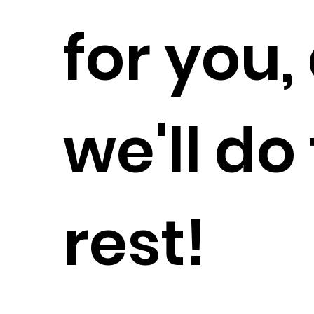
for you,
we'll do
rest!