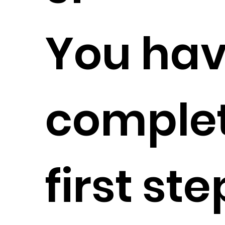
You ha
complet
first ste