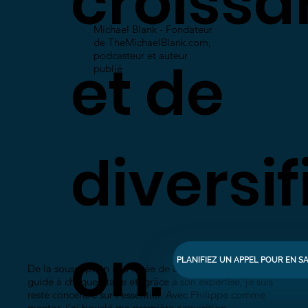
croiss
Michael Blank - Fondateur
de TheMichaelBlank.com,
s
podcasteur et auteur
et de
publié
tot
diversif
ale
on.
PLANIFIEZ UN APPEL POUR EN S
De la souscription à la levée de capitaux, Philippe m'a
guidé à chaque étape et, grâce à son expertise, je suis
resté concentré sur l'essentiel. Avec Philippe comme
mentor, j'ai bouclé ma première acquisition