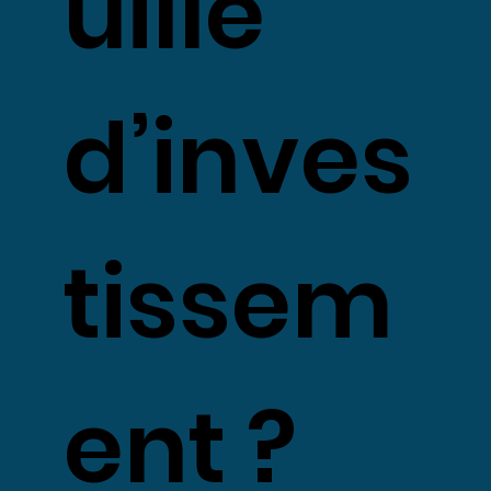
uille
immobi
d’inves
en un s
tissem
endroit
ent ?