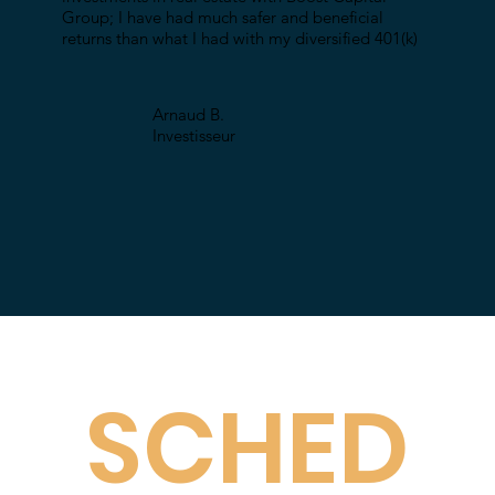
Group; I have had much safer and beneficial
returns than what I had with my diversified 401(k)
Arnaud B.
Investisseur
SCHED