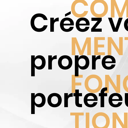
ts
CO
Créez v
ac
MEN
propre
uis
FON
portefeu
TIO