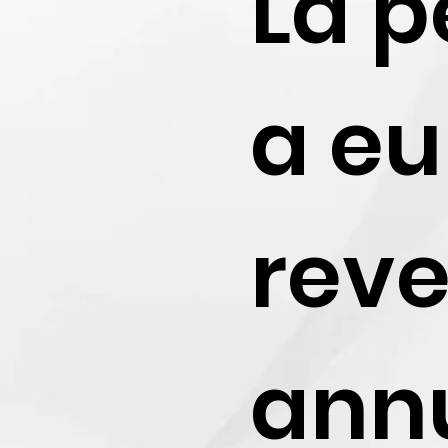
La 
a eu
rev
annu