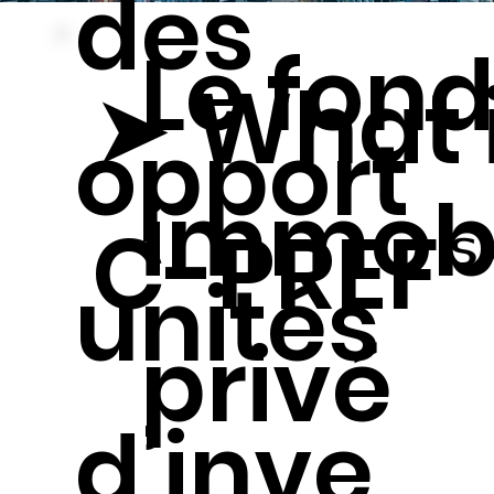
des
Le fon
➤ What 
opport
immobi
C-PREF℠
unités
privé
d’inve